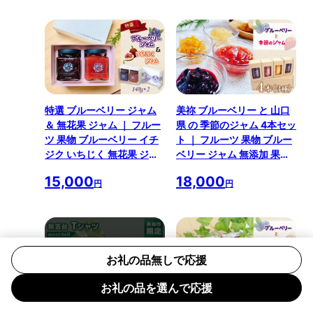
特選 ブルーベリー ジャム
美祢 ブルーベリー と 山口
＆ 無花果 ジャム ｜ フルー
県 の 季節のジャム 4本セッ
ツ 果物 ブルーベリー イチ
ト ｜ フルーツ 果物 ブルー
ジク いちじく 無花果 ジャ
ベリー ジャム 無添加 果実
ム 濃厚 甘味 無添加 セット
季節 セット 詰め合わせ 山
15,000
18,000
詰め合わせ 山口 美祢市 美
口 美祢 特産品 りんご 林檎
円
円
祢 特産品
いちご 苺 オレンジ みかん
ヨーグルト お菓子
品切れ中
お礼の品無しで応援
お礼の品を選んで応援
美祢市 オリジナル デザイ
ブルーベリーと山口県の季