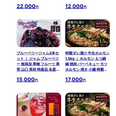
酢 お酢 無添加 セット 詰め
き 小腸 特製ダレ 味付き 名
22,000
12,000
合わせ 贈答用 山口 美祢市
物 ソウルフード 美祢市 山
円
円
美祢 特産品
口県 美祢 1kg
ブルーベリージャム3本セ
特製ダレ漬け 牛生ホルモン
ット ｜ ジャム ブルーベリ
1.5kg ｜ ホルモン もつ鍋
ー 無添加 果物 フルーツ 果
鍋 焼肉 バーベキュー モツ
実 山口 美祢 特産品 名産品
ホルモン 焼き 小腸 特製ダ
自家栽培 手作り ヨーグル
レ 味付き 名物 ソウルフー
15,000
17,000
ト 菓子
ド 肉 にく 牛 無添加 特性醤
円
円
油 地元 地元の味 美祢市 山
口県 美祢 1.5kg