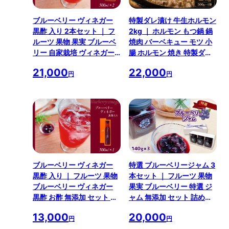
ブルーベリー ヴィネガー
特製ダレ漬け 牛生ホルモン
黒酢 入り 2本セット ｜ フ
2kg ｜ ホルモン もつ鍋 鍋
ルーツ 果物 果実 ブルーベ
焼肉 バーベキュー モツ 小
リー 自家栽培 ヴィネガー
腸 ホルモン 焼き 特製ダレ
黒酢 お酢 無添加 セット 詰
味付き 名物 ソウルフード
21,000
22,000
め合わせ 料理 山口 美祢市
肉 にく 牛 特性醤油 地元 地
円
円
美祢 特産品
元の味 美祢市 山口県 美祢
2kg
ブルーベリー ヴィネガー
特選 ブルーベリージャム 3
黒酢 入り ｜ フルーツ 果物
本セット ｜ フルーツ 果物
ブルーベリー ヴィネガー
果実 ブルーベリー 特選 ジ
黒酢 お酢 無添加 セット 詰
ャム 無添加 セット 詰め合
め合わせ 料理 贈答用 山口
わせ 山口 美祢 美祢市 特産
13,000
20,000
美祢市 美祢 特産品
品 贈答用 ギフト 無添加
円
円