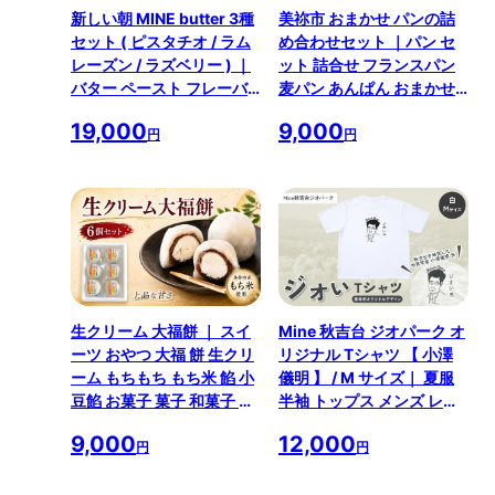
新しい朝 MINE butter 3種
美祢市 おまかせ パンの詰
セット ( ピスタチオ / ラム
め合わせセット ｜パン セ
レーズン / ラズベリー ) ｜
ット 詰合せ フランスパン
バター ペースト フレーバ
麦パン あんぱん おまかせ
ー 手作り 乳製品 山口県 山
冷凍 特産品 美祢市 美祢 山
19,000
9,000
口 美祢市 美祢 贈答 贈り物
口
円
円
プレゼント
生クリーム 大福餅 ｜ スイ
Mine 秋吉台 ジオパーク オ
ーツ おやつ 大福 餅 生クリ
リジナル Tシャツ 【 小澤
ーム もちもち もち米 餡 小
儀明 】 / M サイズ｜ 夏服
豆餡 お菓子 菓子 和菓子 山
半袖 トップス メンズ レデ
口 美祢市 美祢 特産品 ご当
ィース 白 地質 地質学者 衣
9,000
12,000
地 お取り寄せ
類 服 シャツ Tシャツ オリ
円
円
ジナル 限定 ジオパーク 秋
吉台 山口県 山口 美祢市 美