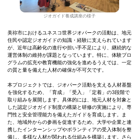
ジオガイド養成講座の様子
美祢市におけるユネスコ世界ジオパークの活動は、地元
住民や認定ジオガイドの知識・経験に支えられています
が、近年は高齢化の進行や担い手不足により、継続的な
運営体制の維持が課題となっています。特に、体験プロ
グラムの拡充や教育機能の強化を進めるうえでは、一定
の質と量を備えた人材の確保が不可欠です。
本プロジェクトでは、ジオパーク活動を支える人材基盤
を強化するため、「育成」「受入」「定着」の3段階で
取り組みを展開します。具体的には、地元人材を対象と
した認定ジオガイド制度の構築と研修の実施により、専
門性と安全管理能力を備えたガイドを育成します。ま
た、地域外からの参画を促進するため、大学や企業と連
携したインターンシップやボランティアの受入体制を整
備し、多様な人材が関われる仕組みを構築します。さら