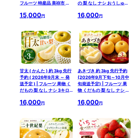
フルーツ 特産品 美祢市 美
の 梨 なし ナシ おうしゅう
祢 山口県 山口 秋芳町 秋芳
3キロ 特産品 山口県 山口
15,000
16,000
カルスト台地 先行予約
美祢市 美祢 秋芳 秋芳町 カ
円
円
ルスト台地 期間限定
甘太 ( かんた ) 約 3kg 先行
あきづき 約 3kg 先行予約
予約 ( 2026年9月末 ～ 発
(2026年9月下旬～10月中
送予定 ) | フルーツ 果物 く
旬発送予定) | フルーツ 果
だもの 梨 なし ナシ 3キロ
物 くだもの 梨 なし ナシ 3
特産品 山口県 山口 美祢市
キロ 特産品 山口県 山口 美
16,000
16,000
美祢 秋芳 秋芳町 カルスト
祢市 美祢 秋芳 秋芳町 カル
円
円
台地 期間限定
スト台地 期間限定