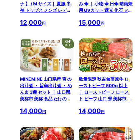
ナ 】 / M サイズ｜ 夏服 半
み 傘 ｜ 小物 傘 日傘 晴雨兼
袖 トップス メンズ レディ
用 UVカット 遮光 化石 フズ
ース 白 化石 フズリナ 衣類
リナ オリジナル 限定 ジオ
12,000
15,000
服 シャツ Tシャツ オリジナ
パーク 秋吉台 山口県 山口
円
円
ル 限定 ジオパーク 秋吉台
美祢市 美祢
山口県 山口 美祢市 美祢
MINEMINE 山口県産 筍 の
数量限定 秋吉台高原牛 ロ
出汁煮 ・ 旨辛出汁煮 ・ め
ーストビーフ 500g 以上
んま 3種 セット ｜ 山口県
｜ ローストビーフ ロース
美祢市 美祢 食品 たけのこ
ト ビーフ 山口 県 美祢市 秋
筍 タケノコ 出汁 国産 野菜
吉台 高原 牛肉 牛 肉 にく 限
14,000
14,000
めんま 煮
定 特産品 名産品 食品 お取
円
円
り寄せ お肉 ふるさと 納税
支援品 返礼品 支援 500g