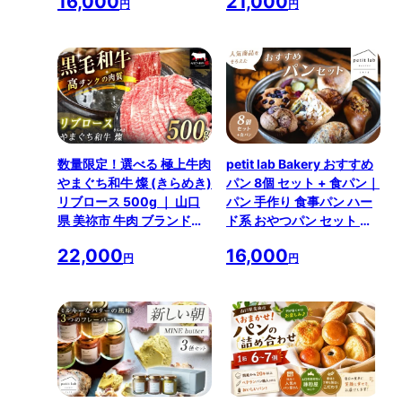
16,000
21,000
ライス 牛 肉 お肉 にく
牛 肉 お肉 にく
円
円
数量限定！選べる 極上牛肉
petit lab Bakery おすすめ
やまぐち和牛 燦 (きらめき)
パン 8個 セット + 食パン｜
リブロース 500g ｜ 山口
パン 手作り 食事パン ハー
県 美祢市 牛肉 ブランド牛
ド系 おやつパン セット 詰
黒毛和牛 リブ ロース リブ
合せ 山口県 山口 美祢市 美
22,000
16,000
ロース 牛 肉 お肉 にく
祢
円
円