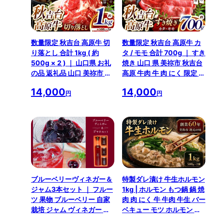
数量限定 秋吉台 高原牛 切
数量限定 秋吉台 高原牛 カ
り落とし 合計 1kg ( 約
タ / モモ 合計 700g ｜ すき
500g × 2 ) ｜ 山口県 お礼
焼き 山口 県 美祢市 秋吉台
の品 返礼品 山口 美祢市 お
高原 牛肉 牛 肉 にく 限定 特
肉 肉 牛肉 切り落とし 食べ
産品 名産品 食品 お取り寄
14,000
14,000
物 牛 にく 国産 国産牛 国産
せ お肉 もも モモ 肩 かた ふ
円
円
牛肉 お取り寄せ 特産品 名
るさと 納税 支援品 返礼品
産品 取り寄せ 長州 ブラン
支援 700g
ド 1kg
ブルーベリーヴィネガー＆
特製ダレ漬け 牛生ホルモン
ジャム3本セット ｜ フルー
1kg | ホルモン もつ鍋 鍋 焼
ツ 果物 ブルーベリー 自家
肉 肉 にく 牛 牛肉 牛生 バー
栽培 ジャム ヴィネガー 黒
ベキュー モツ ホルモン 焼