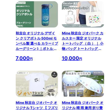
祢
秋吉台 オリジナル デザイ
Mine 秋吉台 ジオパーク カ
ン クリアボトル 500ml モ
ルスター 限定 オリジナル
ンベル製 選べる カラー ( ブ
トートバッグ （ 白 ） ｜ 小
ルーグリーン ) ｜ボトル ク
物 バッグ トートバッグ オ
リアボトル オリジナル 限
リジナル 限定 ジオパーク
7,000
10,000
定 秋吉台 山口県 山口 美祢
秋吉台 山口県 山口 美祢市
円
円
市 美祢
美祢
Mine 秋吉台 ジオパーク オ
Mine 秋吉台 ジオパーク オ
リジナル Tシャツ 【 フズリ
リジナル 晴 雨 兼用 折り畳