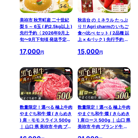
美祢市 秋芳町産 二十世紀
秋吉台 の ミネラル たっぷ
梨 5 ～ 6玉 ( 約2.5kg以上 )
り !! Agri charmの いちご
先行予約〈 2026年9月上
食べ比べ セット ( 2品種 以
旬〜9月下旬頃 発送予定〉
上 × 4パック ) 先行予約 ＜
｜ 二十世紀 なし 梨 フルー
2027年2月末 ~ 4月末の期
17,000
15,000
ツ 大きい BIG サイズ 特産
間で順次発送予定 ＞ ｜ い
円
円
品 美祢市 美祢 山口県 山口
ちご 苺 イチゴ フルーツ 果
秋芳町 秋芳 カルスト台地
物 食べ比べ 美祢市 山口県
先行予約
美祢 秋吉台 糖度 甘い 期間
限定
数量限定！選べる 極上牛肉
数量限定！選べる 極上牛肉
やまぐち和牛 燦 ( きらめき
やまぐち和牛 燦 ( きらめき
) 肩・モモ スライス 500g
) 肩ロース 500g ｜ 山口 県
｜ 山口 県 美祢市 牛肉 ブラ
美祢市 牛肉 ブランド牛 黒
ンド牛 黒毛和牛 肩 モモ ス
毛和牛 肩 ロース 肩ロース