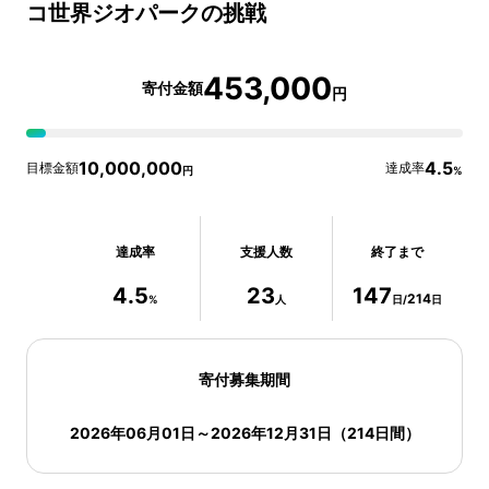
コ世界ジオパークの挑戦
453,000
寄付金額
円
10,000,000
4.5
目標金額
達成率
円
%
達成率
支援人数
終了まで
4.5
23
147
214
%
人
日/
日
寄付募集期間
2026年06月01日
～
2026年12月31日
（
214
日間）