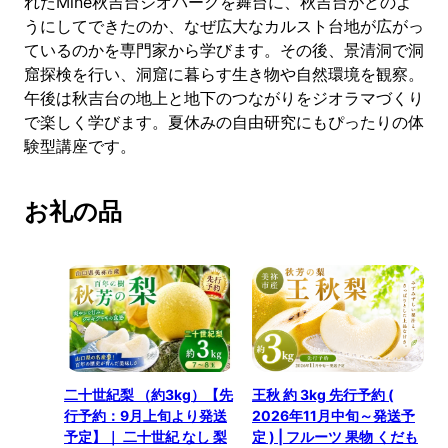
れたMine秋吉台ジオパークを舞台に、秋吉台がどのよ
うにしてできたのか、なぜ広大なカルスト台地が広がっ
ているのかを専門家から学びます。その後、景清洞で洞
窟探検を行い、洞窟に暮らす生き物や自然環境を観察。
午後は秋吉台の地上と地下のつながりをジオラマづくり
で楽しく学びます。夏休みの自由研究にもぴったりの体
験型講座です。
お礼の品
二十世紀梨 （約3kg）【先
王秋 約 3kg 先行予約 (
行予約：9月上旬より発送
2026年11月中旬～発送予
予定】｜ 二十世紀 なし 梨
定 ) | フルーツ 果物 くだも