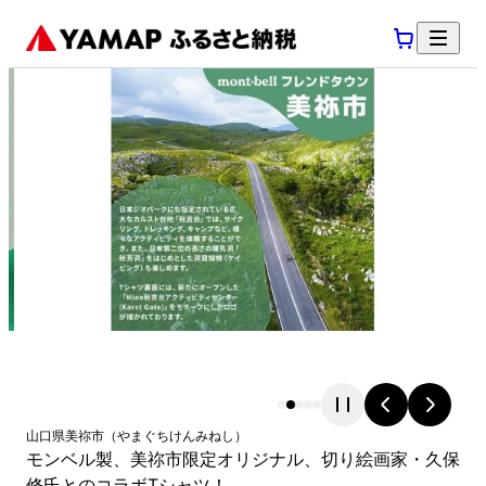
山口県
美祢市
（
やまぐちけん
みねし
）
モンベル製、美祢市限定オリジナル、切り絵画家・久保
修氏とのコラボTシャツ！