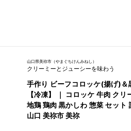
山口県
美祢市
（
やまぐちけん
みねし
）
クリーミーとジューシーを味わう
手作り ビーフコロッケ(揚げ)
【冷凍】 ｜ コロッケ 牛肉 クリ
地鶏 鶏肉 黒かしわ 惣菜 セット
山口 美祢市 美祢