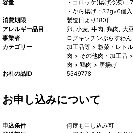
容量
・コロッケ(揚げ冷凍)：75
・から揚げ：32g×6個入
消費期限
製造日より180日
アレルギー品目
卵, 小麦, 牛肉, 鶏肉, 大
事業者
ログキッチンぷらすわん
カテゴリー
加工品等 > 惣菜・レトル
肉 > その他肉・加工品 
肉 > 鶏肉 > 唐揚げ
お礼の品ID
5549778
お申し込みについて
申込条件
何度も申し込み可