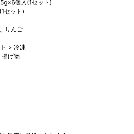
g×6個入(1セット)
(1セット)
豆, りんご
ト > 冷凍
> 揚げ物