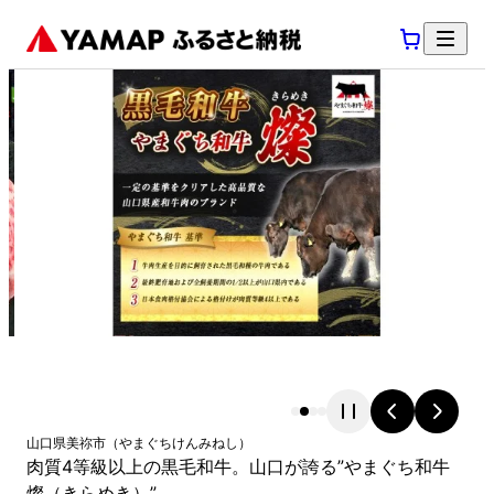
山口県
美祢市
（
やまぐちけん
みねし
）
肉質4等級以上の黒毛和牛。山口が誇る”やまぐち和牛
燦（きらめき）”