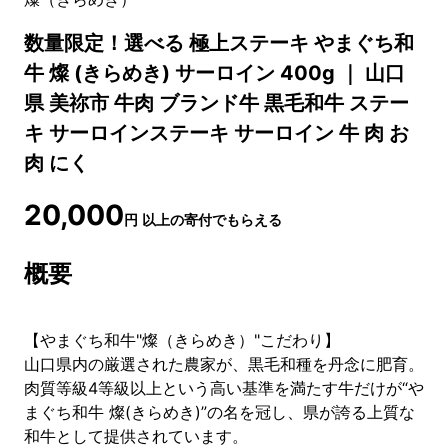
数量限定！選べる 極上ステーキ やまぐち和
牛 燦 (きらめき) サーロイン 400g ｜ 山口
県 美祢市 牛肉 ブランド牛 黒毛和牛 ステー
キ サーロインステーキ サーロイン 牛 肉 お
肉 にく
20,000
円
以上の寄付でもらえる
概要
【やまぐち和牛"燦（きらめき）"こだわり】
山口県内の厳選された農家が、黒毛和種を丹念に肥育。
肉質等級4等級以上という高い基準を満たす牛だけが“や
まぐち和牛 燦(きらめき)”の名を冠し、県が誇る上質な
和牛として提供されています。