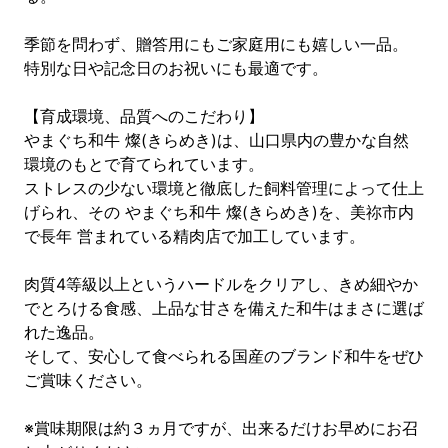
季節を問わず、贈答用にもご家庭用にも嬉しい一品。
特別な日や記念日のお祝いにも最適です。
【育成環境、品質へのこだわり】
やまぐち和牛 燦(きらめき)は、山口県内の豊かな自然
環境のもとで育てられています。
ストレスの少ない環境と徹底した飼料管理によって仕上
げられ、その やまぐち和牛 燦(きらめき)を、美祢市内
で長年 営まれている精肉店で加工しています。
肉質4等級以上というハードルをクリアし、きめ細やか
でとろける食感、上品な甘さを備えた和牛はまさに選ば
れた逸品。
そして、安心して食べられる国産のブランド和牛をぜひ
ご賞味ください。
※賞味期限は約３ヵ月ですが、出来るだけお早めにお召