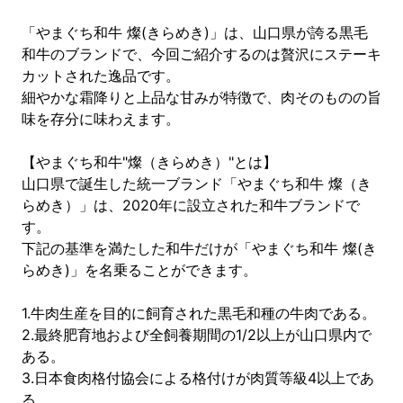
「やまぐち和牛 燦(きらめき)」は、山口県が誇る黒毛
和牛のブランドで、今回ご紹介するのは贅沢にステーキ
カットされた逸品です。
細やかな霜降りと上品な甘みが特徴で、肉そのものの旨
味を存分に味わえます。
【やまぐち和牛"燦（きらめき）"とは】
山口県で誕生した統一ブランド「やまぐち和牛 燦（き
らめき）」は、2020年に設立された和牛ブランドで
す。
下記の基準を満たした和牛だけが「やまぐち和牛 燦(き
らめき)」を名乗ることができます。
1.牛肉生産を目的に飼育された黒毛和種の牛肉である。
2.最終肥育地および全飼養期間の1/2以上が山口県内で
ある。
3.日本食肉格付協会による格付けが肉質等級4以上であ
る。