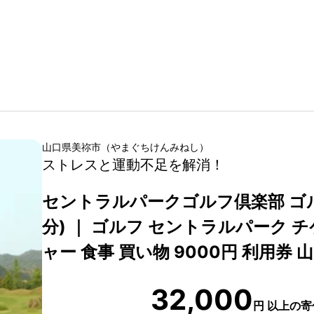
山口県
美祢市
（
やまぐちけん
みねし
）
ストレスと運動不足を解消！
セントラルパークゴルフ倶楽部 ゴルフ
分) ｜ ゴルフ セントラルパーク 
ャー 食事 買い物 9000円 利用券 
32,000
円
以上の寄