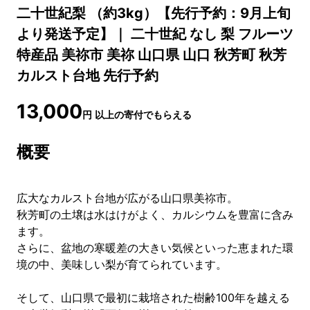
二十世紀梨 （約3kg）【先行予約：9月上旬
より発送予定】｜ 二十世紀 なし 梨 フルーツ
特産品 美祢市 美祢 山口県 山口 秋芳町 秋芳
カルスト台地 先行予約
13,000
円
以上の寄付でもらえる
概要
広大なカルスト台地が広がる山口県美祢市。
秋芳町の土壌は水はけがよく、カルシウムを豊富に含み
ます。
さらに、盆地の寒暖差の大きい気候といった恵まれた環
境の中、美味しい梨が育てられています。
そして、山口県で最初に栽培された樹齢100年を越える