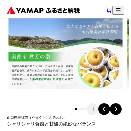
山口県
美祢市
（
やまぐちけん
みねし
）
シャリシャリ食感と甘酸の絶妙なバランス