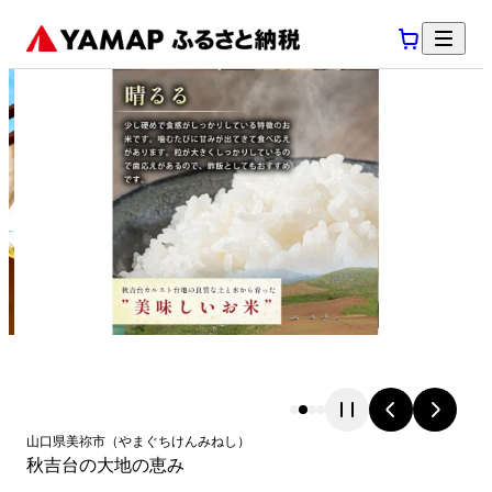
山口県
美祢市
（
やまぐちけん
みねし
）
秋吉台の大地の恵み