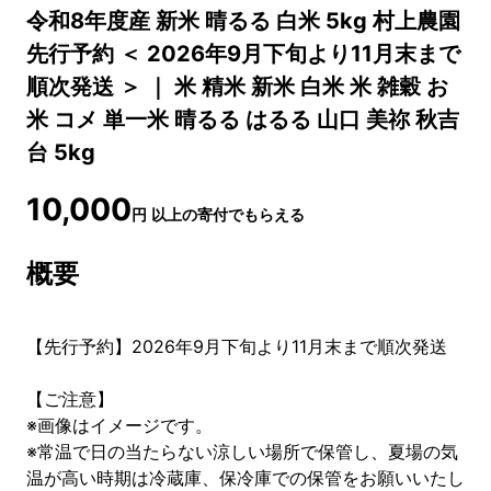
令和8年度産 新米 晴るる 白米 5kg 村上農園
先行予約 ＜ 2026年9月下旬より11月末まで
順次発送 ＞ ｜ 米 精米 新米 白米 米 雑穀 お
米 コメ 単一米 晴るる はるる 山口 美祢 秋吉
台 5kg
10,000
円
以上の寄付でもらえる
概要
【先行予約】2026年9月下旬より11月末まで順次発送
【ご注意】
※画像はイメージです。
※常温で日の当たらない涼しい場所で保管し、夏場の気
温が高い時期は冷蔵庫、保冷庫での保管をお願いいたし