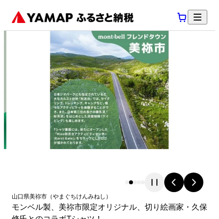
山口県
美祢市
（
やまぐちけん
みねし
）
モンベル製、美祢市限定オリジナル、切り絵画家・久保
修氏とのコラボTシャツ！