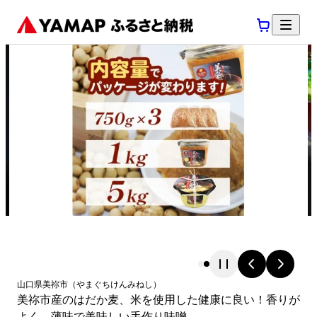
山口県
美祢市
（
やまぐちけん
みねし
）
美祢市産のはだか麦、米を使用した健康に良い！香りが
よく、薄味で美味しい手作り味噌