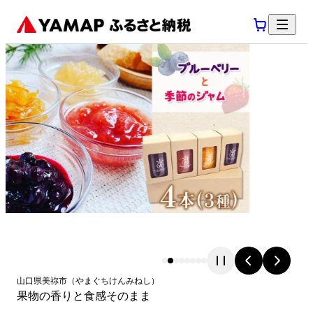
山口県
美祢市
（
やまぐちけん
みねし
）
果物の香りと食感そのまま