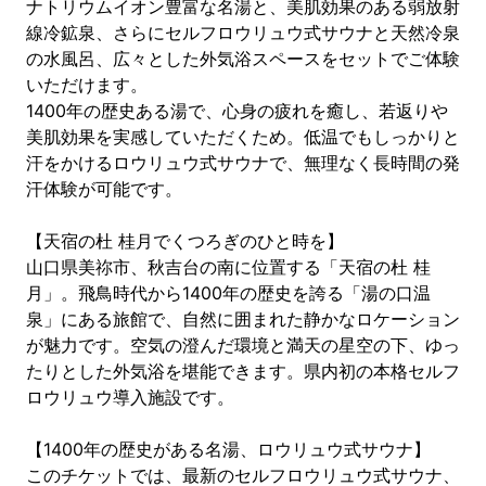
ナトリウムイオン豊富な名湯と、美肌効果のある弱放射
線冷鉱泉、さらにセルフロウリュウ式サウナと天然冷泉
の水風呂、広々とした外気浴スペースをセットでご体験
いただけます。
1400年の歴史ある湯で、心身の疲れを癒し、若返りや
美肌効果を実感していただくため。低温でもしっかりと
汗をかけるロウリュウ式サウナで、無理なく長時間の発
汗体験が可能です。
【天宿の杜 桂月でくつろぎのひと時を】
山口県美祢市、秋吉台の南に位置する「天宿の杜 桂
月」。飛鳥時代から1400年の歴史を誇る「湯の口温
泉」にある旅館で、自然に囲まれた静かなロケーション
が魅力です。空気の澄んだ環境と満天の星空の下、ゆっ
たりとした外気浴を堪能できます。県内初の本格セルフ
ロウリュウ導入施設です。
【1400年の歴史がある名湯、ロウリュウ式サウナ】
このチケットでは、最新のセルフロウリュウ式サウナ、