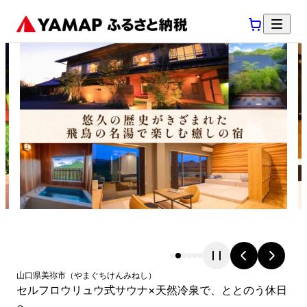
山口県
美祢市
（
やまぐちけん
みねし
）
セルフロウリュウ式サウナ×天然冷泉で、ととのう休日
へ