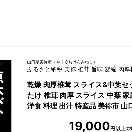
山口県
美祢市
（
やまぐちけん
みねし
）
ふるさと納税 美祢 椎茸 旨味 凝縮 肉
乾燥 肉厚椎茸 スライス&中葉セッ
たけ 椎茸 肉厚 スライス 中葉 家
洋食 料理 出汁 特産品 美祢市 山
19,000
円
以上の