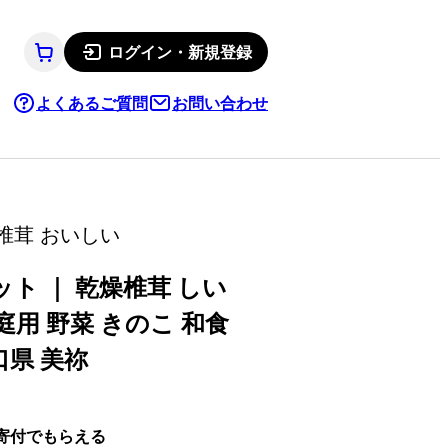
ログイン・新規登録
よくあるご質問
お問い合わせ
厚椎茸 おいしい
ト ｜ 乾燥椎茸 しい
庭用 野菜 きのこ 和食
口県 美祢
寄付でもらえる