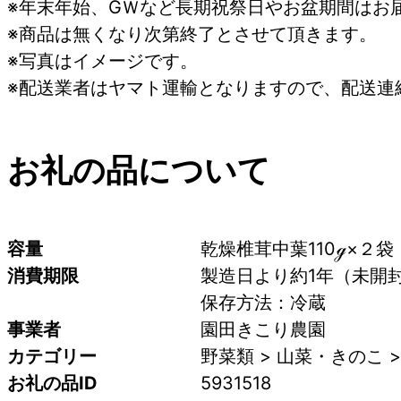
※年末年始、GＷなど長期祝祭日やお盆期間はお
※商品は無くなり次第終了とさせて頂きます。
※写真はイメージです。
※配送業者はヤマト運輸となりますので、配送連
お礼の品について
容量
乾燥椎茸中葉110ℊ×２袋
消費期限
製造日より約1年（未開
保存方法：冷蔵
事業者
園田きこり農園
カテゴリー
野菜類 > 山菜・きのこ 
お礼の品ID
5931518