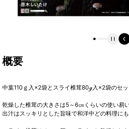
概要
中葉110ｇ入×2袋とスライ椎茸80ℊ入×2袋のセ
乾燥した椎茸の大きさは5～6㎝くらいの使い易
出汁はスッキリとした旨味で和洋中どの料理にも