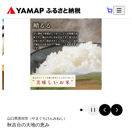
山口県
美祢市
（
やまぐちけん
みねし
）
秋吉台の大地の恵み