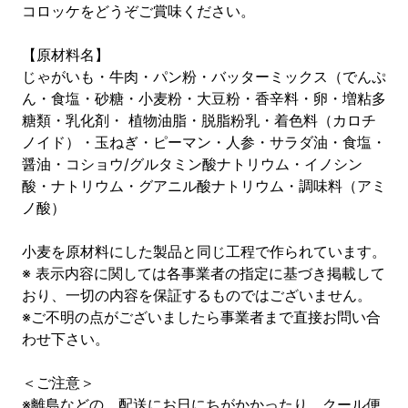
コロッケをどうぞご賞味ください。
【原材料名】
じゃがいも・牛肉・パン粉・バッターミックス（でんぷ
ん・食塩・砂糖・小麦粉・大豆粉・香辛料・卵・増粘多
糖類・乳化剤・ 植物油脂・脱脂粉乳・着色料（カロチ
ノイド）・玉ねぎ・ピーマン・人参・サラダ油・食塩・
醤油・コショウ/グルタミン酸ナトリウム・イノシン
酸・ナトリウム・グアニル酸ナトリウム・調味料（アミ
ノ酸）
小麦を原材料にした製品と同じ工程で作られています。
※ 表示内容に関しては各事業者の指定に基づき掲載して
おり、一切の内容を保証するものではございません。
※ご不明の点がございましたら事業者まで直接お問い合
わせ下さい。
＜ご注意＞
※離島などの、配送にお日にちがかかったり、クール便