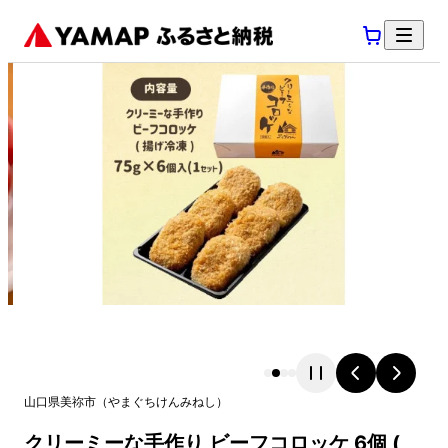
山口県
美祢市
（
やまぐちけん
みねし
）
クリーミーな手作り ビーフコロッケ 6個 (