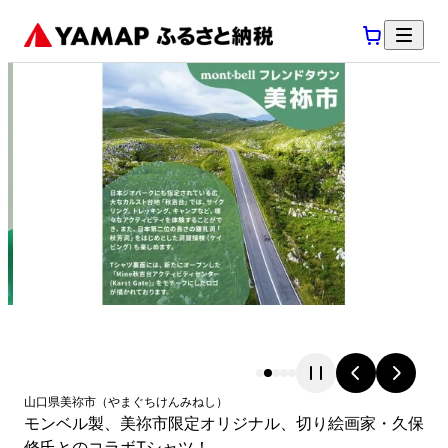
山口県
美祢市
（
やまぐちけん
みねし
）
モンベル製、美祢市限定オリジナル、切り絵画家・久保
修氏とのコラボTシャツ！