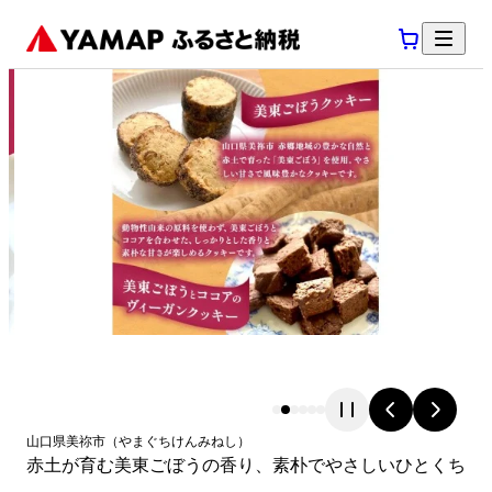
山口県
美祢市
（
やまぐちけん
みねし
）
赤土が育む美東ごぼうの香り、素朴でやさしいひとくち