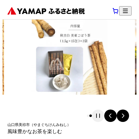
山口県
美祢市
（
やまぐちけん
みねし
）
風味豊かなお茶を楽しむ