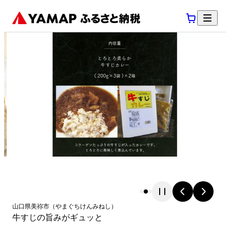
山口県
美祢市
（
やまぐちけん
みねし
）
牛すじの旨みがギュッと