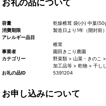
お礼の品について
容量
乾燥椎茸 袋(小) 中葉(5
消費期限
製造日より1年（開封前
アレルギー品目
椎茸
事業者
園田きこり農園
カテゴリー
野菜類 > 山菜・きのこ 
加工品等 > 乾物 > 干
お礼の品ID
5391204
お申し込みについて