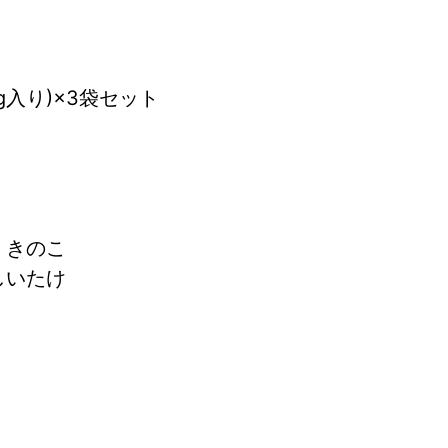
0g入り)×3袋セット
）
> きのこ
ししいたけ