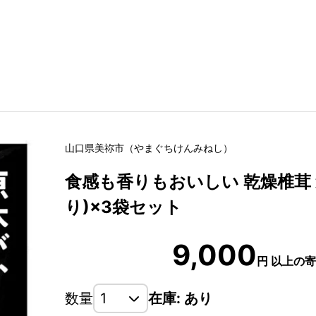
山口県
美祢市
（
やまぐちけん
みねし
）
食感も香りもおいしい 乾燥椎茸 袋
り)×3袋セット
9,000
円
以上の寄
数量
在庫: あり