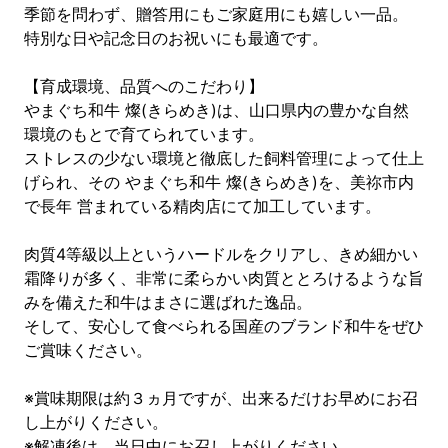
季節を問わず、贈答用にもご家庭用にも嬉しい一品。
特別な日や記念日のお祝いにも最適です。
【育成環境、品質へのこだわり】
やまぐち和牛 燦(きらめき)は、山口県内の豊かな自然
環境のもとで育てられています。
ストレスの少ない環境と徹底した飼料管理によって仕上
げられ、その やまぐち和牛 燦(きらめき)を、美祢市内
で長年 営まれている精肉店にて加工しています。
肉質4等級以上というハードルをクリアし、きめ細かい
霜降りが多く、非常に柔らかい肉質ととろけるような旨
みを備えた和牛はまさに選ばれた逸品。
そして、安心して食べられる国産のブランド和牛をぜひ
ご賞味ください。
※賞味期限は約３ヵ月ですが、出来るだけお早めにお召
し上がりください。
※解凍後は、当日中にお召し上がりください。