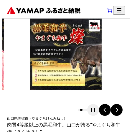
山口県
美祢市
（
やまぐちけん
みねし
）
肉質4等級以上の黒毛和牛。山口が誇る”やまぐち和牛
燦（きらめき）”