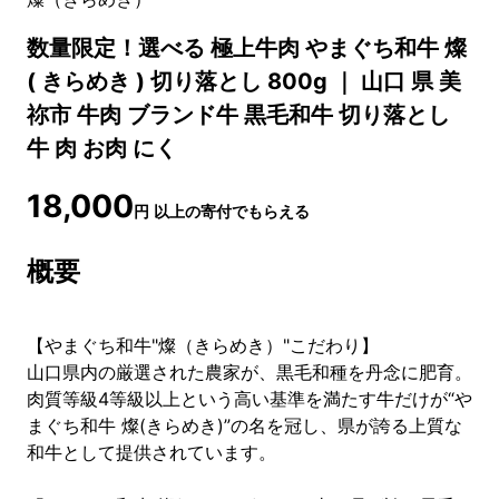
数量限定！選べる 極上牛肉 やまぐち和牛 燦
( きらめき ) 切り落とし 800g ｜ 山口 県 美
祢市 牛肉 ブランド牛 黒毛和牛 切り落とし
牛 肉 お肉 にく
18,000
円
以上の寄付でもらえる
概要
【やまぐち和牛"燦（きらめき）"こだわり】
山口県内の厳選された農家が、黒毛和種を丹念に肥育。
肉質等級4等級以上という高い基準を満たす牛だけが“や
まぐち和牛 燦(きらめき)”の名を冠し、県が誇る上質な
和牛として提供されています。