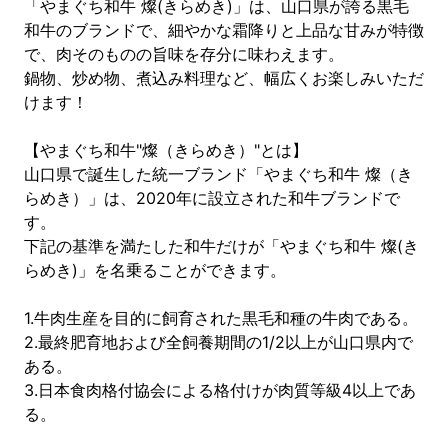
「やまぐち和牛 燦(きらめき)」は、山口県が誇る黒毛
和牛のブランドで、細やかな霜降りと上品な甘みが特徴
で、肉そのものの旨味を存分に味わえます。
鍋物、炒め物、煮込み料理など、幅広くお楽しみいただ
けます！
【やまぐち和牛"燦（きらめき）"とは】
山口県で誕生した統一ブランド「やまぐち和牛 燦（き
らめき）」は、2020年に設立された和牛ブランドで
す。
下記の基準を満たした和牛だけが「やまぐち和牛 燦(き
らめき)」を名乗ることができます。
1.牛肉生産を目的に飼育された黒毛和種の牛肉である。
2.最終肥育地および全飼養期間の1/2以上が山口県内で
ある。
3.日本食肉格付協会による格付けが肉質等級4以上であ
る。