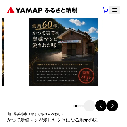
山口県
美祢市
（
やまぐちけん
みねし
）
かつて炭鉱マンが愛したクセになる地元の味