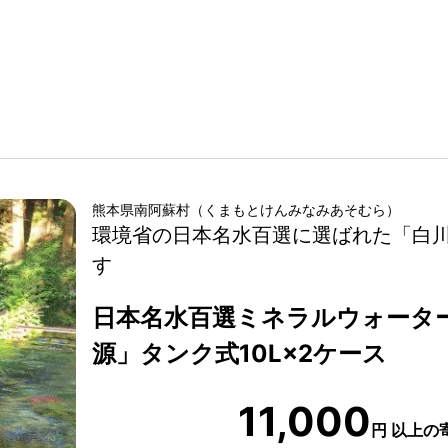
熊本県
南阿蘇村
（
くまもとけん
みなみあそむら
）
環境省の日本名水百選に選ばれた「白
す
日本名水百選ミネラルウォータ
源」タンク式10L×2ケース
11,000
円
以上の