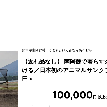
熊本県
南阿蘇村
（
くまもとけん
みなみあそむら
）
【返礼品なし】 南阿蘇で暮らす
ける／日本初のアニマルサンクチュ
円＞
100,000
円
以上