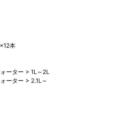
×12本
ーター > 1L～2L
ーター > 2.1L～