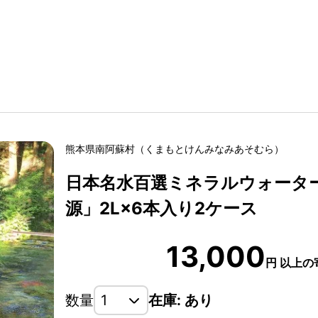
熊本県
南阿蘇村
（
くまもとけん
みなみあそむら
）
日本名水百選ミネラルウォータ
源」2L×6本入り2ケース
13,000
円
以上の
数量
在庫: あり