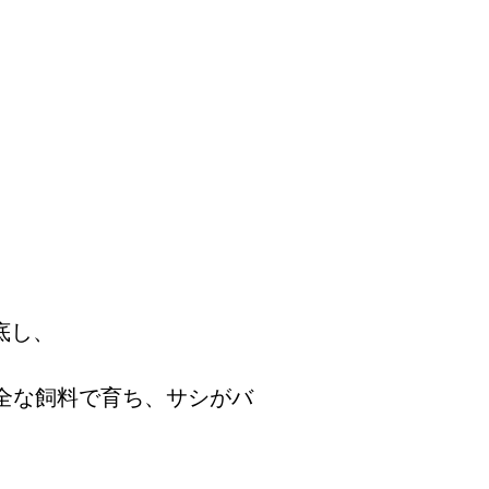
底し、
全な飼料で育ち、サシがバ