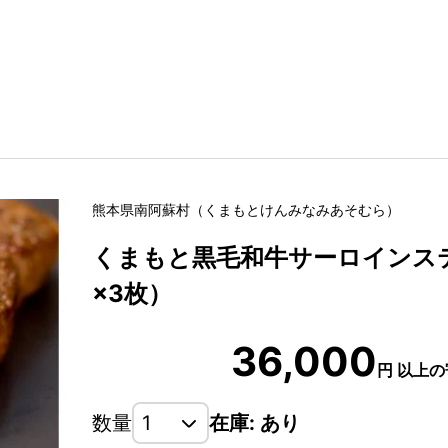
熊本県
南阿蘇村
（
くまもとけん
みなみあそむら
）
くまもと黒毛和牛サーロインステ
×3枚）
36,000
円
以上の
数量
在庫: あり