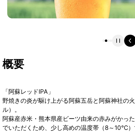
概要
「阿蘇レッドIPA」
野焼きの炎が駆け上がる阿蘇五岳と阿蘇神社の火
ル）。
阿蘇産赤米・熊本県産ビーツ由来の赤みがかった
でいただくため、少し高めの温度帯（8～10℃