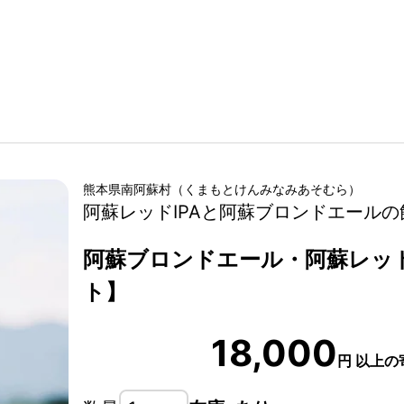
熊本県
南阿蘇村
（
くまもとけん
みなみあそむら
）
阿蘇レッドIPAと阿蘇ブロンドエールの
阿蘇ブロンドエール・阿蘇レッド
ト】
18,000
円
以上の