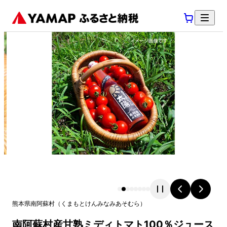
熊本県
南阿蘇村
（
くまもとけん
みなみあそむら
）
南阿蘇村産甘熟ミディトマト100％ジュース