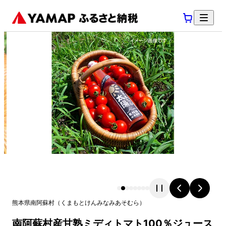
熊本県
南阿蘇村
（
くまもとけん
みなみあそむら
）
南阿蘇村産甘熟ミディトマト100％ジュース