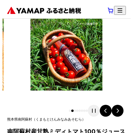
熊本県
南阿蘇村
（
くまもとけん
みなみあそむら
）
南阿蘇村産甘熟ミディトマト100％ジュース