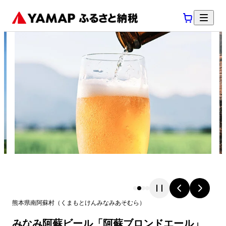
熊本県
南阿蘇村
（
くまもとけん
みなみあそむら
）
みなみ阿蘇ビール「阿蘇ブロンドエール」