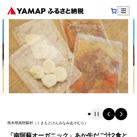
熊本県
南阿蘇村
（
くまもとけん
みなみあそむら
）
「南阿蘇オーガニック」あか牛だご汁2食と