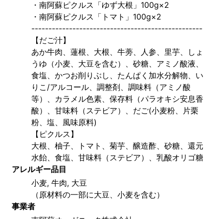
・南阿蘇ピクルス「ゆず大根」100g×2
・南阿蘇ピクルス「トマト」100g×2
--------------------------------------------------
【だご汁】
あか牛肉、蓮根、大根、牛蒡、人参、里芋、しょ
うゆ（小麦、大豆を含む）、砂糖、アミノ酸液、
食塩、かつお削りぶし、たんぱく加水分解物、い
りこ/アルコール、調整剤、調味料（アミノ酸
等）、カラメル色素、保存料（パラオキシ安息香
酸）、甘味料（ステビア）、だご(小麦粉、片栗
粉、塩、風味原料)
【ピクルス】
大根、柚子、トマト、菊芋、醸造酢、砂糖、還元
水飴、食塩、甘味料（ステビア）、乳酸オリゴ糖
アレルギー品目
小麦, 牛肉, 大豆
（原材料の一部に大豆、小麦を含む）
事業者