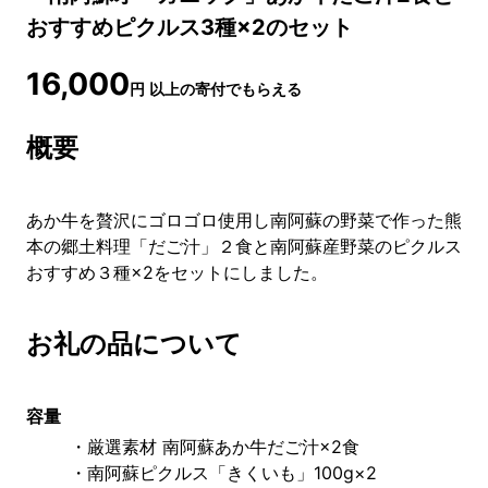
おすすめピクルス3種×2のセット
16,000
円
以上の寄付でもらえる
概要
あか牛を贅沢にゴロゴロ使用し南阿蘇の野菜で作った熊
本の郷土料理「だご汁」２食と南阿蘇産野菜のピクルス
おすすめ３種×2をセットにしました。
お礼の品について
容量
・厳選素材 南阿蘇あか牛だご汁×2食
・南阿蘇ピクルス「きくいも」100g×2