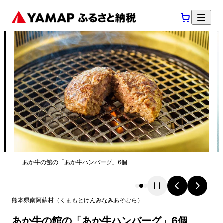
あか牛の館の「あか牛ハンバーグ」6個
熊本県
南阿蘇村
（
くまもとけん
みなみあそむら
）
あか牛の館の「あか牛ハンバーグ」6個