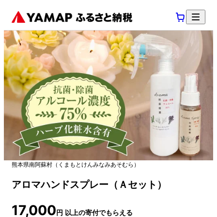
熊本県
南阿蘇村
（
くまもとけん
みなみあそむら
）
アロマハンドスプレー（Ａセット）
17,000
円
以上の寄付でもらえる