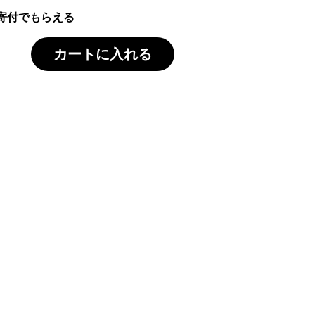
寄付でもらえる
カートに入れる
家族を思う農業 想いと道のり