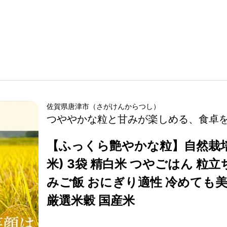
佐賀県
唐津市
（
さがけん
からつし
）
つややかな粒と甘みが楽しめる、食卓
【ふっくら艶やかな粒】自然栽培米
米) 3袋 精白米 つやごはん 粒
みご飯 おにぎり適性 冷めても
厳選米穀 国産米