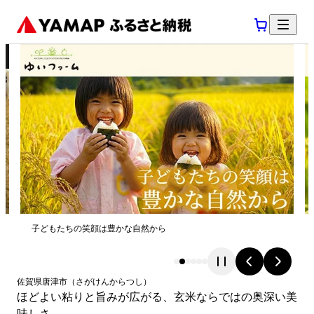
子どもたちの笑顔は豊かな自然から
佐賀県
唐津市
（
さがけん
からつし
）
ほどよい粘りと旨みが広がる、玄米ならではの奥深い美
味しさ。