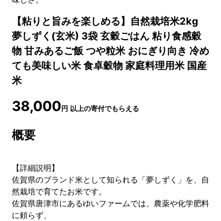
【粘りと旨みを楽しめる】自然栽培米2kg
夢しずく(玄米) 3袋 玄穀ごはん 粘り食感穀
物 甘みあるご飯 つや粒米 おにぎり向き 冷め
ても美味しい米 食卓穀物 家庭料理用米 国産
米
38,000
円
以上の寄付でもらえる
概要
【詳細説明】
佐賀県のブランド米として知られる「夢しずく」を、自
然栽培で育てたお米です。
佐賀県唐津市にあるゆいファームでは、農薬や化学肥料
に頼らず、