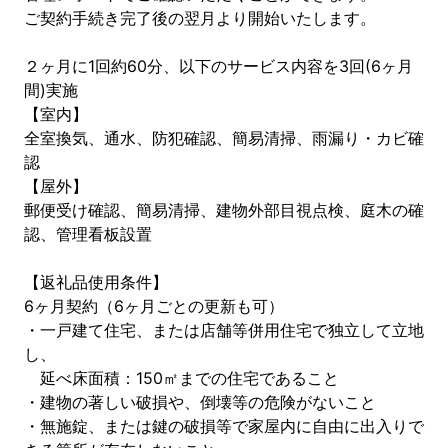
ご契約手続き完了後の翌月より開始いたします。
２ヶ月に1回約60分、以下のサービス内容を3回(6ヶ月
間)実施
【室内】
全室換気、通水、防犯確認、簡易清掃、雨漏り・カビ確
認
【屋外】
郵便受け確認、簡易清掃、建物外部目視点検、庭木の確
認、管理看板設置
【返礼品使用条件】
6ヶ月契約（6ヶ月ごとの更新も可）
・一戸建て住宅、または店舗等併用住宅で独立して立地
し、
延べ床面積：150㎡までの住宅であること
・建物の著しい破損や、倒壊等の危険がないこと
・無施錠、または鍵の破損等で家屋内に自由に出入りで