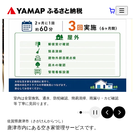
室内は全室換気、通水、防犯確認、簡易清掃、雨漏り・カビ確認
等 丁寧に見回ります。
佐賀県
唐津市
（
さがけん
からつし
）
唐津市内にある空き家管理サービスです。