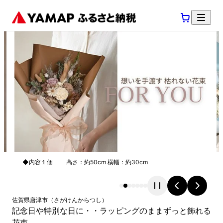
◆内容１個 高さ：約50cm 横幅：約30cm
佐賀県
唐津市
（
さがけん
からつし
）
記念日や特別な日に・・ラッピングのままずっと飾れる
花束