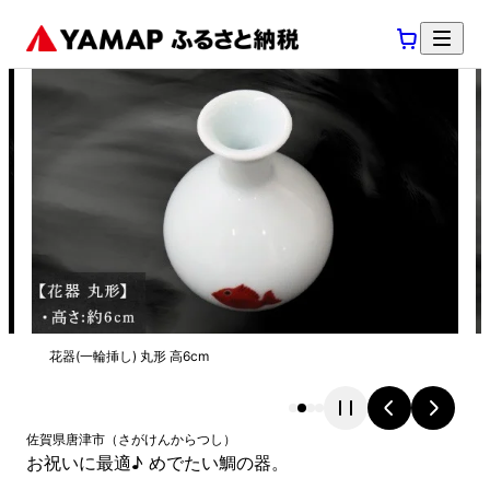
花器(一輪挿し) 丸形 高6cm
佐賀県
唐津市
（
さがけん
からつし
）
お祝いに最適♪ めでたい鯛の器。