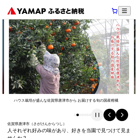
ハウス栽培が盛んな佐賀県唐津市から お届けする旬の国産柑橘
佐賀県
唐津市
（
さがけん
からつし
）
人それぞれ好みの味があり、好きを当園で見つけて見ま
せんか？