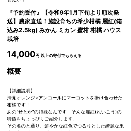
『予約受付』【令和9年1月下旬より順次発
送】農家直送！施設育ちの希少柑橘 麗紅(箱
込み2.5kg) みかん ミカン 蜜柑 柑橘 ハウス
栽培
14,000
円
以上の寄付でもらえる
概要
【詳細説明】
清見オレンジ×アンコールにマーコットを掛け合わせた
柑橘です！
あの"せとか"の姉妹なんです！そんな麗紅(れいこう)の
特徴をちょっぴりご紹介します。
その名のと通り、鮮やかな紅色でつるりとした綺麗な果