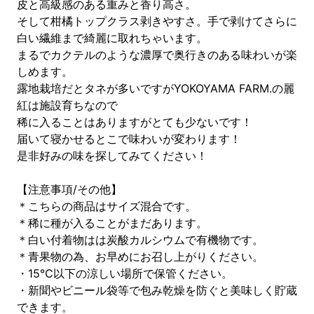
皮と高級感のある重みと香り高さ。
そして柑橘トップクラス剥きやすさ。手で剥けてさらに
白い繊維まで綺麗に取れちゃいます。
まるでカクテルのような濃厚で奥行きのある味わいが楽
しめます。
露地栽培だとタネが多いですがYOKOYAMA FARM.の麗
紅は施設育ちなので
稀に入ることはありますがとても少ないです！
届いて寝かせるとこで味わいが変わります！
是非好みの味を探してみてください！
【注意事項/その他】
＊こちらの商品はサイズ混合です。
＊稀に種が入ることがまだあります。
＊白い付着物はは炭酸カルシウムで有機物です。
＊青果物の為、お早めにお召し上がりください。
・15℃以下の涼しい場所で保管ください。
・新聞やビニール袋等で包み乾燥を防ぐと美味しく貯蔵
できます。