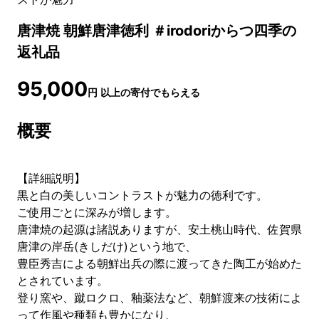
唐津焼 朝鮮唐津徳利 ＃irodoriからつ四季の
返礼品
95,000
円
以上の寄付でもらえる
概要
【詳細説明】
黒と白の美しいコントラストが魅力の徳利です。
ご使用ごとに深みが増します。
唐津焼の起源は諸説ありますが、安土桃山時代、佐賀県
唐津の岸岳(きしだけ)という地で、
豊臣秀吉による朝鮮出兵の際に渡ってきた陶工が始めた
とされています。
登り窯や、蹴ロクロ、釉薬法など、朝鮮渡来の技術によ
って作風や種類も豊かになり、