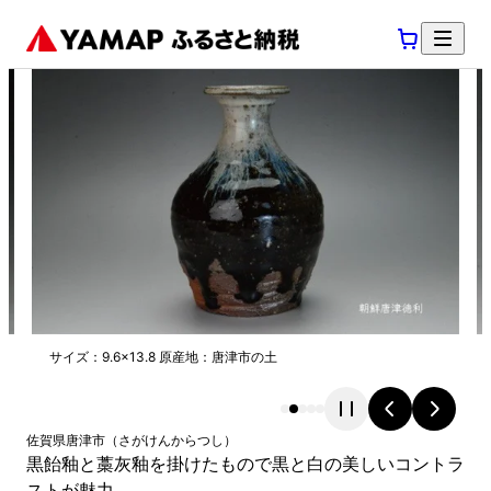
サイズ：9.6×13.8 原産地：唐津市の土
佐賀県
唐津市
（
さがけん
からつし
）
黒飴釉と藁灰釉を掛けたもので黒と白の美しいコントラ
ストが魅力