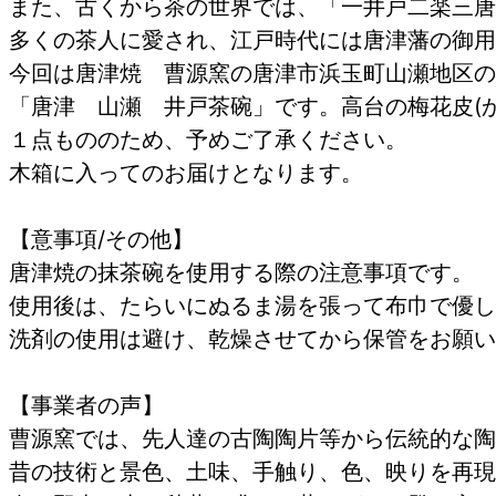
また、古くから茶の世界では、「一井戸二楽三唐
多くの茶人に愛され、江戸時代には唐津藩の御用
今回は唐津焼 曹源窯の唐津市浜玉町山瀬地区の
「唐津 山瀬 井戸茶碗」です。高台の梅花皮(
１点もののため、予めご了承ください。
木箱に入ってのお届
【意事項/その他】
唐津焼の抹茶碗を使用する際の注意事項です。
使用後は、たらいにぬるま湯を張って布巾で優し
洗剤の使用は避け、乾燥させてから保管をお願い
【事業者の声】
曹源窯では、先人達の古陶陶片等から伝統的な陶
昔の技術と景色、土味、手触り、色、映りを再現