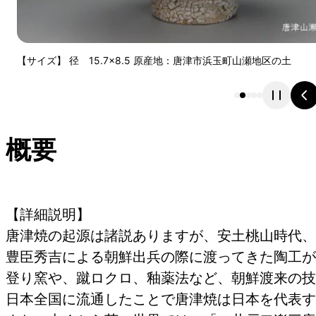
【サイズ】 径 15.7×8.5 原産地：唐津市浜玉町山瀬地区の土
概要
【詳細説明】
唐津焼の起源は諸説ありますが、安土桃山時代、
豊臣秀吉による朝鮮出兵の際に渡ってきた陶工が
登り窯や、蹴ロクロ、釉薬法など、朝鮮渡来の技
日本全国に流通したことで唐津焼は日本を代表す