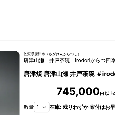
佐賀県
唐津市
（
さがけん
からつし
）
唐津山瀬 井戸茶碗 irodoriからつ四
唐津焼 唐津山瀬 井戸茶碗 ＃iro
745,000
円
以上
数量
在庫: 残りわずか 寄付はお