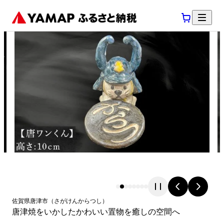
佐賀県
唐津市
（
さがけん
からつし
）
唐津焼をいかしたかわいい置物を癒しの空間へ