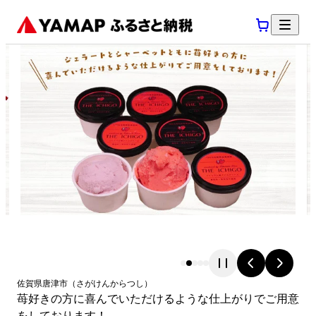
佐賀県
唐津市
（
さがけん
からつし
）
苺好きの方に喜んでいただけるような仕上がりでご用意
をしております！