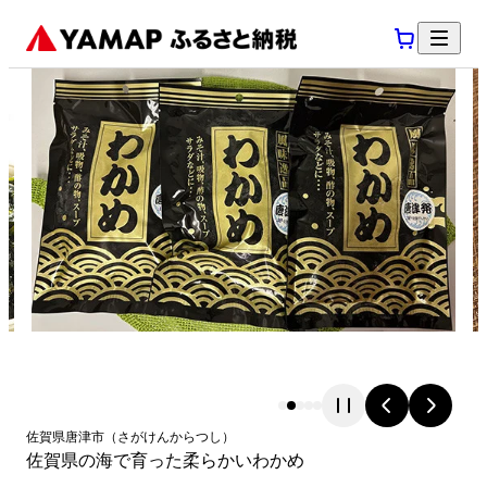
佐賀県
唐津市
（
さがけん
からつし
）
佐賀県の海で育った柔らかいわかめ