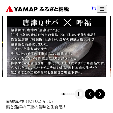
佐賀県
唐津市
（
さがけん
からつし
）
鯖と蒲鉾の二重の旨味と生食感！