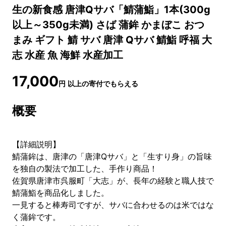
生の新食感 唐津Qサバ「鯖蒲鮨」1本(300g
以上～350g未満) さば 蒲鉾 かまぼこ おつ
まみ ギフト 鯖 サバ 唐津 Qサバ 鯖鮨 呼福 大
志 水産 魚 海鮮 水産加工
17,000
円
以上の寄付でもらえる
概要
【詳細説明】
鯖蒲鉾は、唐津の「唐津Qサバ」と「生すり身」の旨味
を独自の製法で加工した、手作り商品！
佐賀県唐津市呉服町「大志」が、長年の経験と職人技で
鯖蒲鮨を商品化しました。
一見すると棒寿司ですが、サバに合わせるのは米ではな
く蒲鉾です。