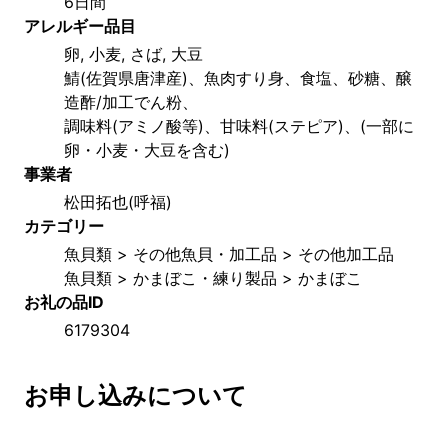
6日間
アレルギー品目
卵, 小麦, さば, 大豆
鯖(佐賀県唐津産)、魚肉すり身、食塩、砂糖、醸
造酢/加工でん粉、
調味料(アミノ酸等)、甘味料(ステピア)、(一部に
卵・小麦・大豆を含む)
事業者
松田拓也(呼福)
カテゴリー
魚貝類 > その他魚貝・加工品 > その他加工品
魚貝類 > かまぼこ・練り製品 > かまぼこ
お礼の品ID
6179304
お申し込みについて