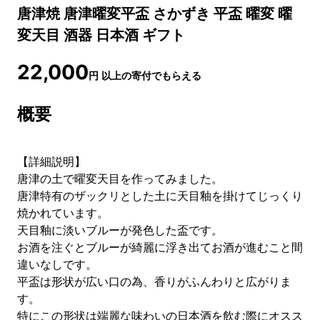
唐津焼 唐津曜変平盃 さかずき 平盃 曜変 曜
変天目 酒器 日本酒 ギフト
22,000
円
以上の寄付でもらえる
概要
【詳細説明】
唐津の土で曜変天目を作ってみました。
唐津特有のザックリとした土に天目釉を掛けてじっくり
焼かれています。
天目釉に淡いブルーが発色した盃です。
お酒を注ぐとブルーが綺麗に浮き出てお酒が進むこと間
違いなしです。
平盃は形状が広い口の為、香りがふんわりと広がりま
す。
特にこの形状は端麗な味わいの日本酒を飲む際にオスス