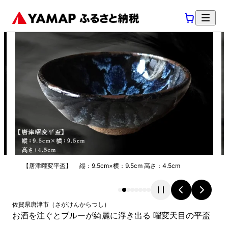
【唐津曜変平盃】 縦：9.5cm×横：9.5cm 高さ：4.5cm
佐賀県
唐津市
（
さがけん
からつし
）
お酒を注ぐとブルーが綺麗に浮き出る 曜変天目の平盃