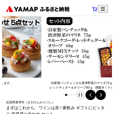
･自家製パンチェッタ＆唐津野菜のマリネ75ｇ ･スモークゴーダ・
レッドチェダー＆オリーブ80ｇ ･燻製ＭＩＸナッツ58ｇなど
佐賀県
唐津市
（
さがけん
からつし
）
まずはこれから、ワインは赤 ! 家飲み ギフトにピッタ
リ 前菜盛り合わせ セット