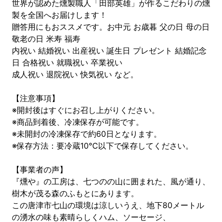
世界が認めた燻製職人「田部英雄」が作るこだわりの燻
製を全国へお届けします！
贈答用にもおススメです。お中元 お歳暮 父の日 母の日
敬老の日 米寿 福寿
内祝い 結婚祝い 出産祝い 誕生日 プレゼント 結婚記念
日 合格祝い 就職祝い 卒業祝い
成人祝い 退院祝い 快気祝い など。
【注意事項】
※開封後はすぐにお召し上がりください。
※商品到着後、冷凍保存が可能です。
※未開封の冷凍保存で約60日となります。
※保存方法：要冷蔵10℃以下で保存してください。
【事業者の声】
『燻や』の工房は、七つのの山に囲まれた、風が通り、
樹木が茂る森のふもとにあります。
この唐津市七山の環境は涼しいうえ、地下80メートル
の湧水の味も素晴らしくハム、ソーセージ、