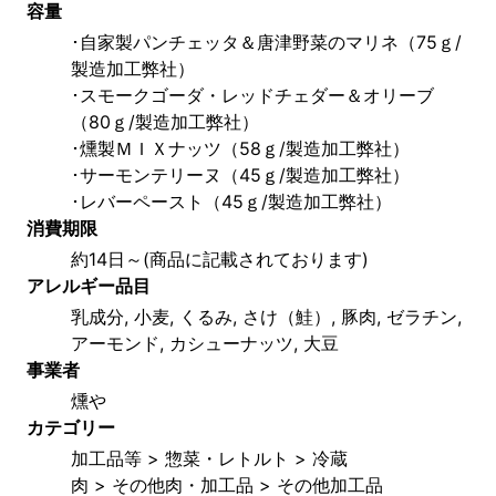
容量
･自家製パンチェッタ＆唐津野菜のマリネ（75ｇ/
製造加工弊社）
･スモークゴーダ・レッドチェダー＆オリーブ
（80ｇ/製造加工弊社）
･燻製ＭＩＸナッツ（58ｇ/製造加工弊社）
･サーモンテリーヌ（45ｇ/製造加工弊社）
･レバーペースト（45ｇ/製造加工弊社）
消費期限
約14日～(商品に記載されております)
アレルギー品目
乳成分, 小麦, くるみ, さけ（鮭）, 豚肉, ゼラチン, 
アーモンド, カシューナッツ, 大豆
事業者
燻や
カテゴリー
加工品等 > 惣菜・レトルト > 冷蔵
肉 > その他肉・加工品 > その他加工品