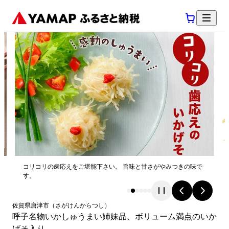
コリコリの歯応えをご堪能下さい。 旨味と甘さがやみつきの味で
す。
佐賀県
唐津市
（
さがけん
からつし
）
呼子名物いかしゅうまい姉妹品、ボリューム満点のいか
げそ入り