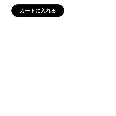
カートに入れる
ます。
佐賀県産の鯛と鯖を贅沢に丸ごと一尾つ