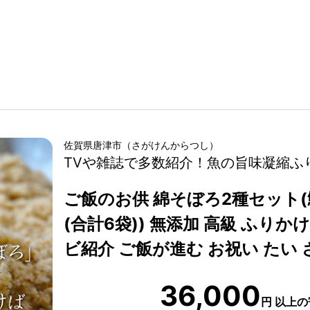
佐賀県
唐津市
（
さがけん
からつし
）
TVや雑誌で多数紹介！魚の旨味凝縮ふ
ご飯のお供 綿そぼろ2種セット(鯛
(合計6袋)) 無添加 高級 ふりか
ビ紹介 ご飯が進む お祝い たい 
36,000
円
以上の