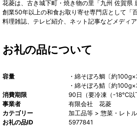
花菱は、古き城下町・焼き物の里「九州 佐賀県
創業50年以上の和食お取り寄せ専門店として「
料理雑誌、テレビ紹介、ネット記事などメディア
お礼の品について
容量
・綿そぼろ鯛〔約100g×
・綿そぼろ鯖〔約100g×
消費期限
90日（要冷凍（-18℃
事業者
有限会社　花菱
カテゴリー
加工品等 > 惣菜・レトル
お礼の品ID
5977841