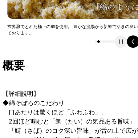
玄界灘でとれた極上の鯛を使用。 豊かな漁場から新鮮で活きの良
ております。
概要
【詳細説明】
◆綿そぼろのこだわり
口あたりは驚くほど「ふわふわ」。
2回ほど噛むと「鯛（たい）の気品ある旨味」
「鯖（さば）のコク深い旨味」が舌の上で広が