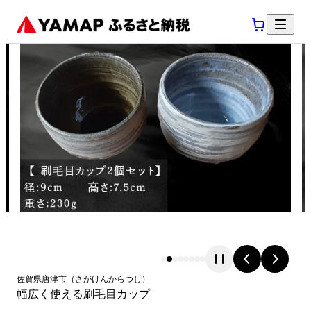
佐賀県
唐津市
（
さがけん
からつし
）
幅広く使える刷毛目カップ